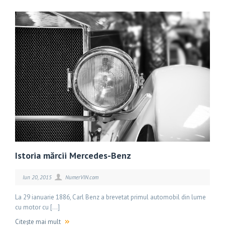
Istoria mărcii Mercedes-Benz
Iun 20, 2015
NumerVIN.com
La 29 ianuarie 1886, Carl Benz a brevetat primul automobil din lume
cu motor cu […]
Citește mai mult